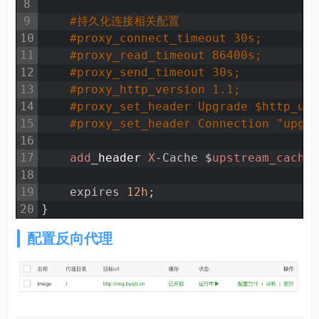
8
9
#持久化连接相关配置
10
#proxy_connect_timeout 30s;
11
#proxy_read_timeout 86400s;
12
#proxy_send_timeout 30s;
13
#proxy_http_version 1.1;
14
#proxy_set_header Upgrade $http_up
15
#proxy_set_header Connection "upgr
16
17
add
_
header
X
-
Cache
$
upstream_cache
18
19
expires
12h
;
20
}
配置反向代理