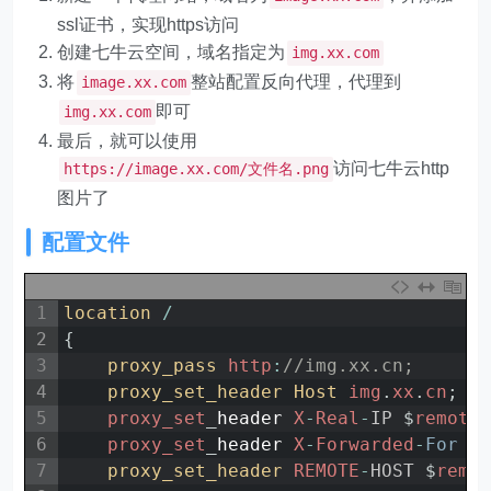
ssl证书，实现https访问
创建七牛云空间，域名指定为
img.xx.com
将
整站配置反向代理，代理到
image.xx.com
即可
img.xx.com
最后，就可以使用
访问七牛云http
https://image.xx.com/文件名.png
图片了
配置文件
1
location
/
2
{
3
proxy_pass 
http
:
//img.xx.cn;
4
proxy_set_header 
Host 
img
.
xx
.
cn
;
5
proxy_set
_
header
X
-
Real
-
IP
$
remote
6
proxy_set
_
header
X
-
Forwarded
-
For
$
7
proxy_set_header 
REMOTE
-
HOST
$
remo