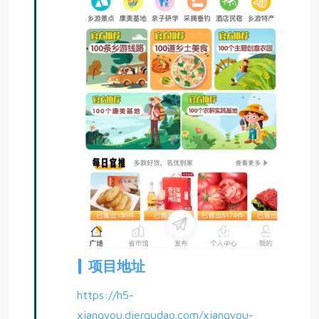
项目地址
https://h5-
xiangyou.dierqudao.com/xiangyou-