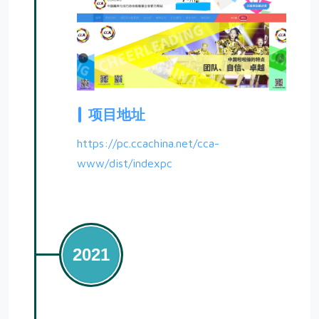
项目地址
https://pc.ccachina.net/cca-
www/dist/indexpc
2021