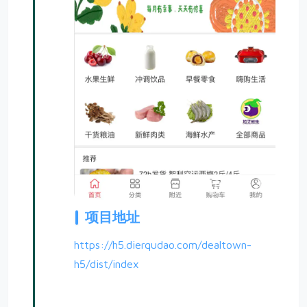
项目地址
https://h5.dierqudao.com/dealtown-
h5/dist/index