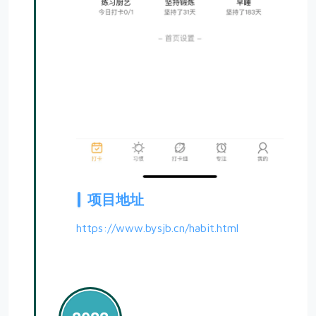
项目地址
https://www.bysjb.cn/habit.html