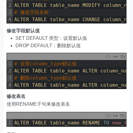
2
ALTER 
TABLE 
table_name 
MODIFY 
column_na
3
# 修改字段名称
4
ALTER 
TABLE 
talbe_name 
CHANGE 
column_na
修改字段默认值
SET DEFAULT 类型：设置默认值
DROP DEFAULT：删除默认值
1
# 设置column_type默认值
2
ALTER 
TABLE 
table_name 
ALTER 
column_nam
3
# 删除column_type默认值
4
ALTER 
TABLE 
table_name 
ALTER 
column_nam
修改表名
使用RENAME子句来修改表名
1
ALTER 
TABLE 
table_name 
RENAME 
TO
new_ta