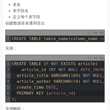
表名
表字段名
定义每个表字段
创建数据库表通用语法
1
CREATE 
TABLE 
table_name
(
column_name 
col
实例：
1
CREATE 
TABLE 
IF
NOT
EXISTS 
article
(
2
article_id 
INT
NOT
NULL
AUTO_INCREM
3
article_title 
VARCHAR
(
100
)
NOT
NULL
,
4
article_author 
VARCHAR
(
50
)
NOT
NULL
,
5
create_time 
DATE
,
6
PRIMARY 
KEY
(
article_id
)
7
)
;
实例解析：