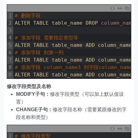
1
# 删除字段
2
ALTER 
TABLE 
table_name 
DROP 
column_name
3
4
# 添加字段 需要指定类型等
5
ALTER 
TABLE 
table_name 
ADD 
column_name 
6
# 添加字段 到第一列
7
ALTER 
TABLE 
table_name 
ADD 
column_name2
8
# 添加字段 column_name3 到字段column_name
9
ALTER 
TABLE 
table_name 
ADD 
column_name3
修改字段类型及名称
MODIFY子句：
修改字段类型（可以加上默认值设
置）
CHANGE子句：
修改字段名称（需要紧跟修改的字
段名称和类型）
1
# 修改字段类型