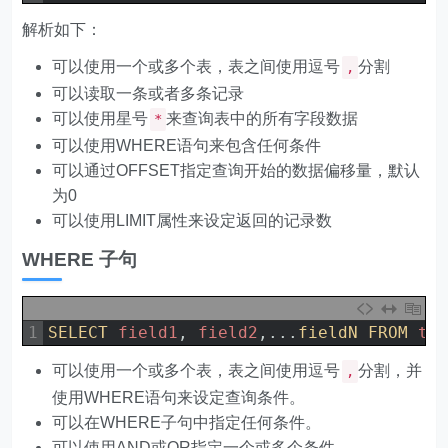
解析如下：
可以使用一个或多个表，表之间使用逗号
分割
,
可以读取一条或者多条记录
可以使用星号
来查询表中的所有字段数据
*
可以使用WHERE语句来包含任何条件
可以通过OFFSET指定查询开始的数据偏移量，默认
为0
可以使用LIMIT属性来设定返回的记录数
WHERE 子句
1
SELECT 
field1
,
field2
,
.
.
.
fieldN 
FROM 
ta
可以使用一个或多个表，表之间使用逗号
分割，并
,
使用WHERE语句来设定查询条件。
可以在WHERE子句中指定任何条件。
可以使用AND或OR指定一个或多个条件。