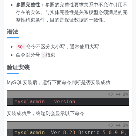
参照完整性：
参照的完整性要求关系中不允许引用不
存在的实体。与实体完整性是关系模型必须满足的完
整性约束条件，目的是保证数据的一致性。
语法
命令不区分大小写，通常使用大写
SQL
命令以分号
结束
;
验证安装
MySQL安装后，运行下面命令判断是否安装成功
1
mysqladmin
--
version
安装成功后，终端则会显示以下命令
1
mysqladmin  
Ver
8.23
Distrib
5.0.9
-
0
,
f