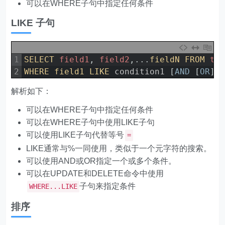
可以在WHERE子句中指定任何条件
LIKE 子句
1
SELECT 
field1
,
field2
,
.
.
.
fieldN 
FROM 
ta
2
WHERE 
field1 
LIKE 
condition1
[
AND
[
OR
]
]
解析如下：
可以在WHERE子句中指定任何条件
可以在WHERE子句中使用LIKE子句
可以使用LIKE子句代替等号
=
LIKE通常与%一同使用，类似于一个元字符的搜索。
可以使用AND或OR指定一个或多个条件。
可以在UPDATE和DELETE命令中使用
子句来指定条件
WHERE...LIKE
排序