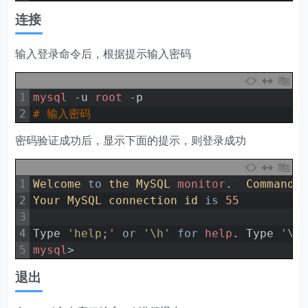
连接
输入登录命令后，根据提示输入密码
1
mysql
-
u
root
-
p
2
# 输入密码
密码验证成功后，显示下面的提示，则登录成功
1
Welcome 
to
the 
MySQL 
monitor
.
Commands
2
Your 
MySQL 
connection 
id 
is
55
3
4
Type
'help;'
or
'\h'
for
help
.
Type
'\c
5
mysql
>
退出