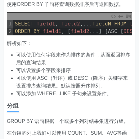
使用ORDER BY 子句将查询数据排序后再返回数据。
1
SELECT 
field1
,
field2
,
.
.
.
fieldN 
FROM 
ta
2
ORDER 
BY 
field1
,
[
field2
.
.
.
]
[
ASC
[
DESC
解析如下：
可以使用任何字段来作为排序的条件，从而返回排序
后的查询结果
可以设置多个字段来排序
可以使用 ASC（升序）或 DESC（降序）关键字来
设置排序查询结果。默认按照升序排列。
可以添加 WHERE...LIKE 子句来设置条件。
分组
GROUP BY 语句根据一个或多个列对结果集进行分组。
在分组的列上我们可以使用 COUNT、SUM、AVG等函