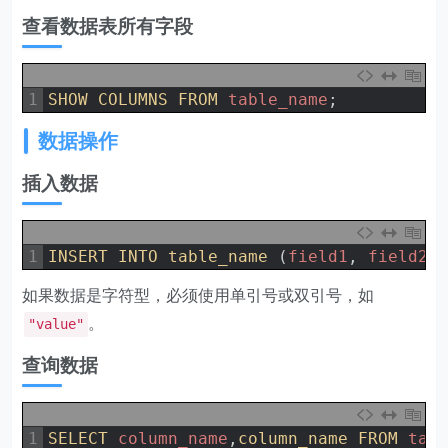
查看数据表所有字段
1
SHOW 
COLUMNS 
FROM 
table_name
;
数据操作
插入数据
1
INSERT 
INTO 
table_name
(
field1
,
field2
,
如果数据是字符型，必须使用单引号或双引号，如
。
"value"
查询数据
1
SELECT 
column_name
,
column_name 
FROM 
tab