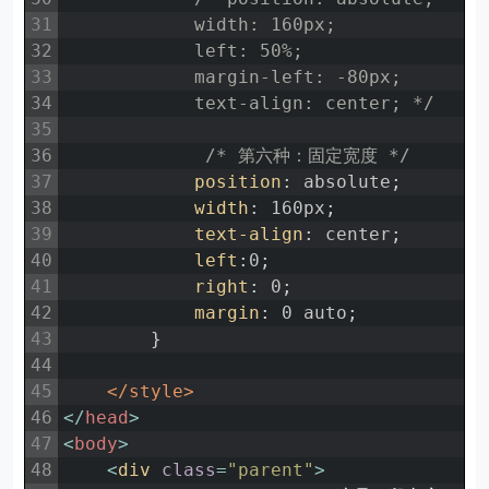
31
            width: 160px;
32
            left: 50%;
33
            margin-left: -80px;
34
            text-align: center; */
35
36
/* 第六种：固定宽度 */
37
position
:
absolute
;
38
width
:
160px
;
39
text-align
:
center
;
40
left
:
0
;
41
right
:
0
;
42
margin
:
0
auto
;
43
}
44
45
</style>
46
<
/
head
>
47
<
body
>
48
<
div 
class
=
"parent"
>