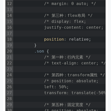
12
/* margin: 0 auto; */
13
14
/* 第三种：flex布局 */
15
/* display: flex;
16
            justify-content: center; *
17
18
position
:
relative
;
19
}
20
.son 
{
21
/* 第一种：行内元素 */
22
/* text-align: center; */
23
24
/* 第四种：transform属性 */
25
/* position: absolute;
26
            left: 50%;
27
            transform: translate(-50%,
28
29
/* 第五种：固定宽度 */
30
/* position: absolute;