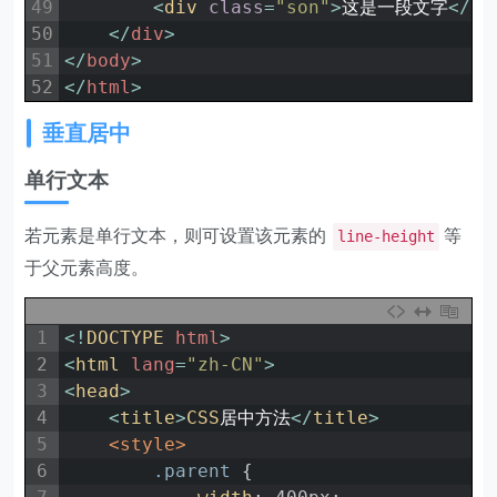
49
<
div 
class
=
"son"
>
这是一段文字
<
/
di
50
<
/
div
>
51
<
/
body
>
52
<
/
html
>
垂直居中
单行文本
若元素是单行文本，则可设置该元素的
等
line-height
于父元素高度。
1
<
!
DOCTYPE 
html
>
2
<
html 
lang
=
"zh-CN"
>
3
<
head
>
4
<
title
>
CSS
居中方法
<
/
title
>
5
<style>
6
.parent 
{