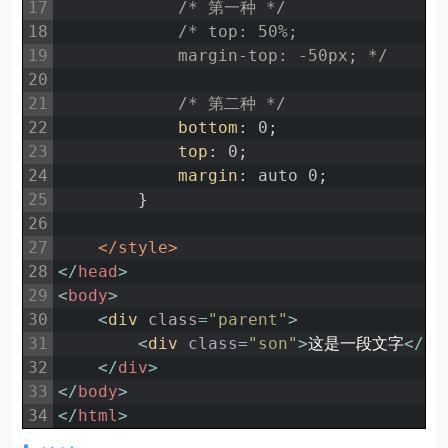
17
/* 第一种 */
18
/* top: 50%;
19
            margin-top: -50px; */
20
21
/* 第二种 */
22
bottom
:
0
;
23
top
:
0
;
24
margin
:
auto
0
;
25
}
26
27
</style>
28
<
/
head
>
29
<
body
>
30
<
div 
class
=
"parent"
>
31
<
div 
class
=
"son"
>
这是一段文字
<
/
di
32
<
/
div
>
33
<
/
body
>
34
<
/
html
>