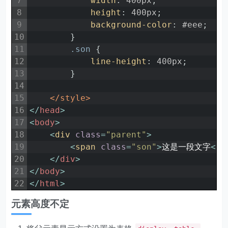
7
width
:
400px
;
8
height
:
400px
;
9
background-color
:
#eee
;
10
}
11
.son 
{
12
line-height
:
400px
;
13
}
14
15
</style>
16
<
/
head
>
17
<
body
>
18
<
div 
class
=
"parent"
>
19
<
span 
class
=
"son"
>
这是一段文字
<
/
s
20
<
/
div
>
21
<
/
body
>
22
<
/
html
>
元素高度不定