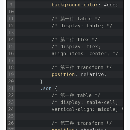
9
background-color
:
#eee
;
10
11
/* 第一种 table */
12
/* display: table; */
13
14
/* 第二种 flex */
15
/* display: flex;
16
            align-items: center; */
17
18
/* 第三种 transform */
19
position
:
relative
;
20
}
21
.son 
{
22
/* 第一种 table */
23
/* display: table-cell;
24
            vertical-align: middle; */
25
26
/* 第三种 transform */