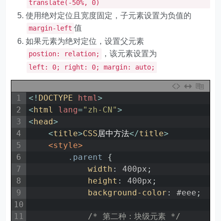
translate(-50%, 0)
使用绝对定位且宽度固定，子元素设置为负值的
值
margin-left
如果元素为绝对定位，设置父元素
，该元素设置为
postion: relation;
left: 0; right: 0; margin: auto;
1
<
!
DOCTYPE 
html
>
2
<
html 
lang
=
"zh-CN"
>
3
<
head
>
4
<
title
>
CSS
居中方法
<
/
title
>
5
<style>
6
.parent 
{
7
width
:
400px
;
8
height
:
400px
;
9
background-color
:
#eee
;
10
11
/* 第二种：块级元素 */