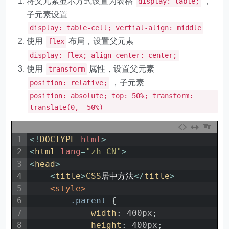
将父元素显示方式设置为表格
，
display: table;
子元素设置
display: table-cell; vertial-align: middle
使用
布局，设置父元素
flex
display: flex; align-center: center;
使用
属性，设置父元素
transform
，子元素
position: relative;
position: absolute; top: 50%; transform:
translate(0, -50%)
1
<
!
DOCTYPE 
html
>
2
<
html 
lang
=
"zh-CN"
>
3
<
head
>
4
<
title
>
CSS
居中方法
<
/
title
>
5
<style>
6
.parent 
{
7
width
:
400px
;
8
height
:
400px
;