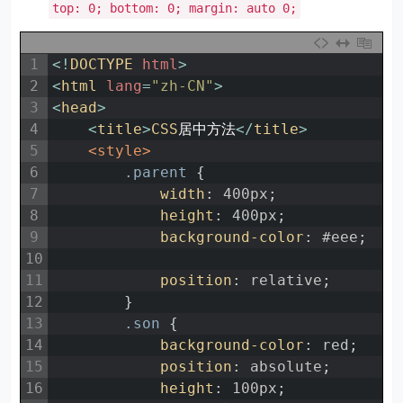
top: 0; bottom: 0; margin: auto 0;
1
<
!
DOCTYPE 
html
>
2
<
html 
lang
=
"zh-CN"
>
3
<
head
>
4
<
title
>
CSS
居中方法
<
/
title
>
5
<style>
6
.parent 
{
7
width
:
400px
;
8
height
:
400px
;
9
background-color
:
#eee
;
10
11
position
:
relative
;
12
}
13
.son 
{
14
background-color
:
red
;
15
position
:
absolute
;
16
height
:
100px
;