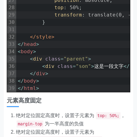
27
position
:
absolute
;
28
top
:
50%
;
29
transform
:
translate
(
0,
-5
30
}
31
32
</style>
33
<
/
head
>
34
<
body
>
35
<
div 
class
=
"parent"
>
36
<
div 
class
=
"son"
>
这是一段文字
<
/
di
37
<
/
div
>
38
<
/
body
>
39
<
/
html
>
元素高度固定
绝对定位固定高度时，设置子元素为
，
top: 50%;
为一半高度的负值
margin-top
绝对定位固定高度时，设置子元素为