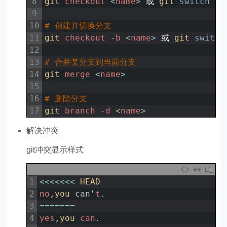
8
git 
checkout
<
name
>
或
git 
switch
<
n
9
10
# 创建并切换分支
11
git 
checkout
-
b
<
name
>
或
git 
switch
12
13
# 合并某分支到当前分支
14
git 
merge
<
name
>
15
16
# 删除分支
17
git 
branch
-
d
<
name
>
解决冲突
git冲突显示样式
1
<<<
<<<
<
HEAD
2
no
,
you 
can
'
t
.
3
===
===
=
4
yes
,
you 
can
.