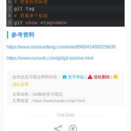
6
# 查看所有标签
7
git 
tag
8
# 查看单个标签
9
git 
show
<
tagname
>
参考资料
https://www.liaoxuefeng.com/wiki/896043488029600
https://www.runoob.com/git/git-tutorial.html
这些信息可能会帮助到你：
关于本站
|
侵权删除
|
进站必看
文章名称：Git教程学习笔记
文章链接：https://www.bysjb.cn/git.html
THE END