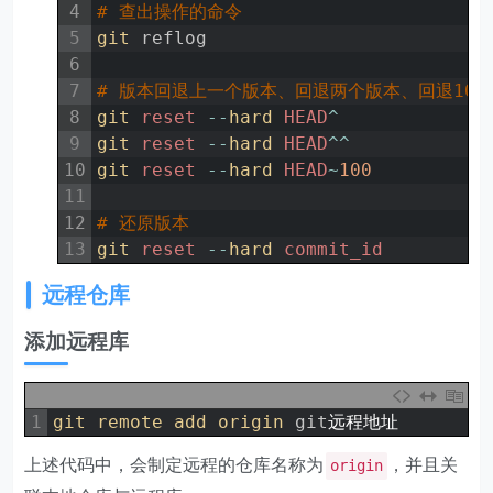
4
# 查出操作的命令
5
git 
reflog
6
7
# 版本回退上一个版本、回退两个版本、回退100
8
git 
reset
--
hard 
HEAD
^
9
git 
reset
--
hard 
HEAD
^
^
10
git 
reset
--
hard 
HEAD
~
100
11
12
# 还原版本
13
git 
reset
--
hard 
commit_id
远程仓库
添加远程库
1
git 
remote 
add 
origin 
git
远程地址
上述代码中，会制定远程的仓库名称为
，并且关
origin