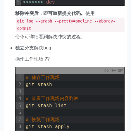
5
>>>
>>>
>
dev
移除冲突后，即可重新提交代码。
使用
git log --graph --pretty=oneline --abbrev-
commit
命令可详细看到解决冲突的过程。
独立分支解决bug
操作工作现场 ??
1
# 储存工作现场
2
git
stash
3
4
# 查看工作现场内容列表
5
git
stash
list
6
7
# 恢复工作现场
8
git
stash
apply