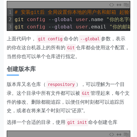
1
# 安装git后 全局设置你本地的用户名和邮箱 起验证
2
git 
config
--
global
user
.
name
"你的名字或
3
git 
config
--
global
user
.
email
"你的邮箱"
上面代码中，
命令的
参数，表示
git config
--global
的你在这台机器上的所有的
仓库都会使用这个配置，
Git
当然你也可以单个仓库进行指定。
创建版本库
版本库又名仓库（
），可以理解为一个目
respository
录。这个目录中所有文件都可以被
管理起来，每个文
Git
件的修改、删除都能追踪，以便任何时刻都可以追踪历
史，或者在将来某个时刻可以“还原”。
选择一个合适的目录，使用
命令创建仓库
git init