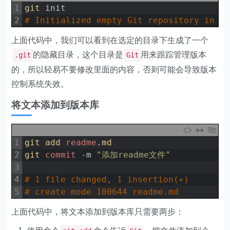
1
git 
init
2
# Initialized empty Git repository in /
上面代码中，我们可以看到在选定的目录下生成了一个
的隐藏目录，这个目录是
用来跟踪管理版本
.git
Git
的，所以轻易不要修改里面的内容，否则可能会导致版本
控制系统失效。
将文本添加到版本库
1
git 
add 
readme
.
md
2
git 
commit
-
m
"添加readme文件"
3
4
# 1 file changed, 1 insertion(+)
5
# create mode 100644 readme.md
上面代码中，将文本添加到版本库只需要两步：