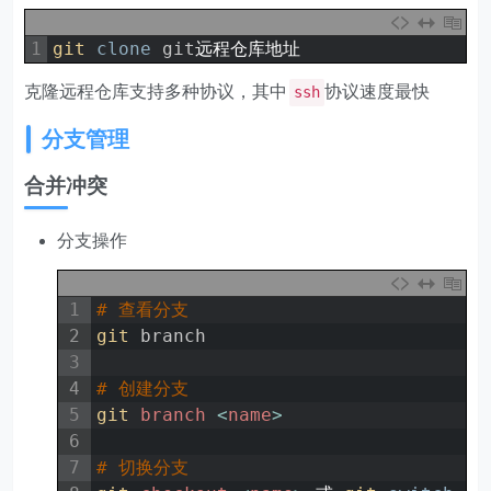
1
git 
clone
git
远程仓库地址
克隆远程仓库支持多种协议，其中
协议速度最快
ssh
分支管理
合并冲突
分支操作
1
# 查看分支
2
git 
branch
3
4
# 创建分支
5
git 
branch
<
name
>
6
7
# 切换分支