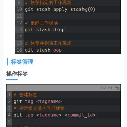
9
# 恢复指定的工作现场
10
git
stash
apply
stash
@
{
0
}
11
12
# 删除工作现场
13
git 
stash 
drop
14
15
# 恢复并删除工作现场
16
git 
stash 
pop
标签管理
操作标签
1
# 创建标签
2
git 
tag
<
tagname
>
3
# 指定提交版本号打标签
4
git 
tag
<
tagname
>
<
commit_id
>
5