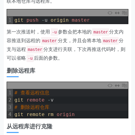
联本地仓库与远程库。
1
git 
push
-
u
origin 
master
第一次推送时，使用
参数会把本地的
分支内
-u
master
容推送到远程的
分支，并且会将本地
分
master
master
支与远程
分支进行关联，下次再推送代码时，则
master
可以省略
后面的参数。
-u
删除远程库
1
# 查看远程信息
2
git 
remote
-
v
3
# 删除远程仓库
4
git 
remote 
rm 
origin
从远程库进行克隆