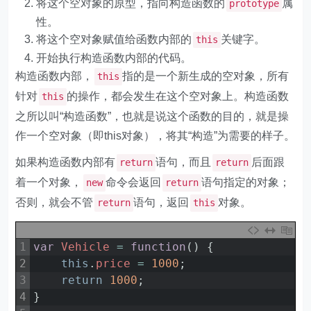
将这个空对象的原型，指向构造函数的
属
prototype
性。
将这个空对象赋值给函数内部的
关键字。
this
开始执行构造函数内部的代码。
构造函数内部，
指的是一个新生成的空对象，所有
this
针对
的操作，都会发生在这个空对象上。构造函数
this
之所以叫“构造函数”，也就是说这个函数的目的，就是操
作一个空对象（即this对象），将其“构造”为需要的样子。
如果构造函数内部有
语句，而且
后面跟
return
return
着一个对象，
命令会返回
语句指定的对象；
new
return
否则，就会不管
语句，返回
对象。
return
this
1
var
Vehicle
=
function
(
)
{
2
this
.
price
=
1000
;
3
return
1000
;
4
}