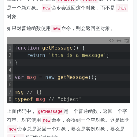
是一个新对象。
命令会返回这个对象，而不是
new
this
对象。
如果对普通函数使用
命令，则会返回空对象。
new
1
function
getMessage
(
)
{
2
return
'this is a message'
;
3
}
4
5
var
msg
=
new
getMessage
(
)
;
6
7
msg
// {}
8
typeof 
msg
// "object"
上面代码中，
是一个普通函数，返回一个字
getMessage
符串。对它使用
命令，会得到一个空对象。这是因为
new
命令总是返回一个对象，要么是实例对象，要么是
new