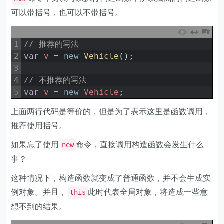
可以带括号，也可以不带括号。
1
// 推荐的写法
2
var
v
=
new
Vehicle
(
)
;
3
4
// 不推荐的写法
5
var
v
=
new
Vehicle
;
上面两行代码是等价的，但是为了表示这里是函数调用，
推荐使用括号。
如果忘了使用
命令，直接调用构造函数会发生什么
new
事？
这种情况下，构造函数就变成了普通函数，并不会生成实
例对象。并且，
此时代表全局对象，将造成一些意
this
想不到的结果。