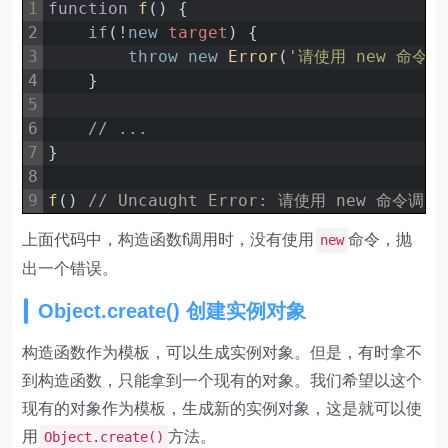
1
function
f
(
)
{
2
if
(
!
new
target
)
{
3
throw
new
Error
(
'请使用 new 命令调
4
}
5
6
// ...
7
}
8
9
f
(
)
// Uncaught Error: 请使用 new 命令调用
上面代码中，构造函数f调用时，没有使用
命令，抛
new
出一个错误。
Object.create() 创建实例对象
构造函数作为模板，可以生成实例对象。但是，有时拿不
到构造函数，只能拿到一个现有的对象。我们希望以这个
现有的对象作为模板，生成新的实例对象，这是就可以使
用
方法。
Object.create()