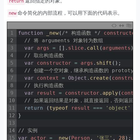
返回指定的对象。
return
命令简化的内部流程，可以用下面的代码表示。
new
1
function
_new
(
/* 构造函数 */
constructor
2
// 将 arguments 对象转为数组
3
var
args
=
[
]
.
slice
.
call
(
arguments
)
;
4
// 取出构造函数
5
var
constructor
=
args
.
shift
(
)
;
6
// 创建一个空对象，继承构造函数的 prototyp
7
var
context
=
Object
.
create
(
construc
8
// 执行构造函数
9
var
result
=
constructor
.
apply
(
conte
10
// 如果返回结果是对象，就直接返回，否则返回 co
11
return
(
typeof 
result
===
'object'
&
12
}
13
14
// 实例
15
var
actor
=
_new
(
Person
,
'张三'
,
28
)
;