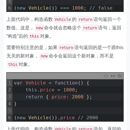
5
6
(
new
Vehicle
(
)
)
===
1000
;
// false
上面代码中，构造函数
的
语句返回一个
Vehicle
return
数值。这是，
命令就会忽略这个
语句，返回
new
return
“构造”后的
对象。
this
需要特别注意的是，如果
语句返回的是一个跟this
return
无关的新对象，
命令会返回这个新对象，而不是
new
对象。
this
1
var
Vehicle
=
function
(
)
{
2
this
.
price
=
1000
;
3
return
{
price
:
2000
}
;
4
}
5
6
(
new
Vehicle
(
)
)
.
price
// 2000
上面代码中，构造函数
的
语句，返回的
Vehicle
return