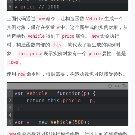
6
v
.
price
// 1000
上面代码通过
命令，让构造函数
生成一个
new
Vehicle
实例对象，保存在变量
中。这个新生成的实例对象，从
v
构造函数
得到了
属性。
命令执行
Vehicle
price
new
时，构造函数内部的
，就代表了新生成的实例对
this
象，
表示实例对象有一个
属性，值是
this.price
price
。
1000
使用
命令时，根据需要，构造函数也可以接受参数。
new
1
var
Vehicle
=
function
(
p
)
{
2
return
this
.
pricle
=
p
;
3
}
;
4
5
var
v
=
new
Vehicle
(
500
)
;
命令本身就可以执行构造函数，所以后面的构造函数
new