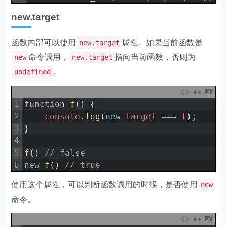
new.target
函数内部可以使用
属性。如果当前函数是
new.target
命令调用，
指向当前函数，否则为
new
new.target
。
undefined
1
function
f
(
)
{
2
console
.
log
(
new
target
===
f
)
;
3
}
4
5
f
(
)
// false
6
new
f
(
)
// true
使用这个属性，可以判断函数调用的时候，是否使用
new
命令。