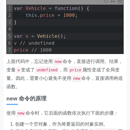
1
var
Vehicle
=
function
(
)
{
2
this
.
price
=
1000
;
3
}
4
5
var
v
=
Vehicle
(
)
;
6
v
// undefined
7
price
// 1000
上面代码中，忘记使用
命令，直接进行调用。结果，
new
变量
变成了
，而
属性变成了全局变
v
undefined
price
量。因此，需要小心避免不使用
命令，直接调用构造
new
函数。
new 命令的原理
使用
命令时，它后面的函数依次执行下面的步骤：
new
创建一个空对象，作为将要返回的对象实例。