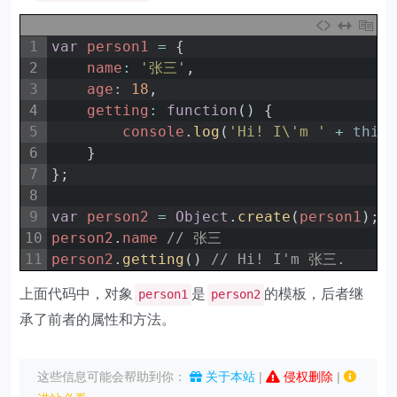
1
var
person1
=
{
2
name
:
'张三'
,
3
age
:
18
,
4
getting
:
function
(
)
{
5
console
.
log
(
'Hi! I\'m '
+
this
6
}
7
}
;
8
9
var
person2
=
Object
.
create
(
person1
)
;
10
person2
.
name
// 张三
11
person2
.
getting
(
)
// Hi! I'm 张三.
上面代码中，对象
是
的模板，后者继
person1
person2
承了前者的属性和方法。
这些信息可能会帮助到你：
关于本站
|
侵权删除
|