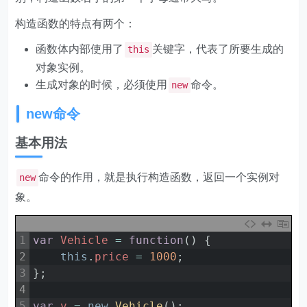
构造函数的特点有两个：
函数体内部使用了
关键字，代表了所要生成的
this
对象实例。
生成对象的时候，必须使用
命令。
new
new命令
基本用法
命令的作用，就是执行构造函数，返回一个实例对
new
象。
1
var
Vehicle
=
function
(
)
{
2
this
.
price
=
1000
;
3
}
;
4
5
var
v
=
new
Vehicle
(
)
;