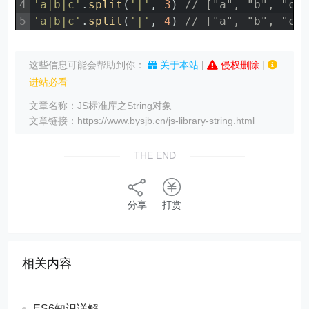
4
'a|b|c'
.
split
(
'|'
,
3
)
// ["a", "b", "c"
5
'a|b|c'
.
split
(
'|'
,
4
)
// ["a", "b", "c"
这些信息可能会帮助到你：
关于本站
|
侵权删除
|
进站必看
文章名称：JS标准库之String对象
文章链接：https://www.bysjb.cn/js-library-string.html
THE END
分享
打赏
相关内容
ES6知识详解