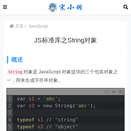
主页
JavaScript
JS标准库之String对象
概述
对象是 JavaScript 对象提供的三个包装对象之
String
一，用来生成字符串对象。
1
var
s1
=
'abc'
;
2
var
s2
=
new
String
(
'abc'
)
;
3
4
typeof 
s1
// "string"
5
typeof 
s2
// "object"