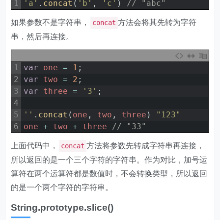
1
'a'
.
concat
(
'b'
,
'c'
)
// "abc"
如果参数不是字符串，
方法会将其先转为字符
concat
串，然后再连接。
1
var
one
=
1
;
2
var
two
=
2
;
3
var
three
=
'3'
;
4
5
''
.
concat
(
one
,
two
,
three
)
"123"
6
one
+
two
+
three
// "33"
上面代码中，
方法将参数先转成字符串再连接，
concat
所以返回的是一个三个字符的字符串。作为对比，加号运
算符在两个运算符都是数值时，不会转换类型，所以返回
的是一个两个字符的字符串。
String.prototype.slice()