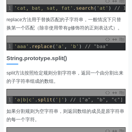
1
'cat, bat, sat, fat'
.
search
(
'at'
)
// 1
replace方法用于替换匹配的子字符串，一般情况下只替
换第一个匹配（除非使用带有g修饰符的正则表达式）。
1
'aaa'
.
replace
(
'a'
,
'b'
)
// "baa"
String.prototype.split()
split方法按照给定规则分割字符串，返回一个由分割出来
的子字符串组成的数组。
1
'a|b|c'
.
split
(
'|'
)
// ["a", "b", "c"]
如果分割规则为空字符串，则返回数组的成员是原字符串
的每一个字符。