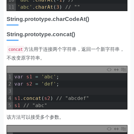
11
'abc'
.
charAt
(
3
)
// ""
String.prototype.charCodeAt()
String.prototype.concat()
方法用于连接两个字符串，返回一个新字符串，
concat
不改变原字符串。
1
var
s1
=
'abc'
;
2
var
s2
=
'def'
;
3
4
s1
.
concat
(
s2
)
// "abcdef"
5
s1
// "abc"
该方法可以接受多个参数。