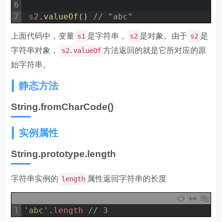
6
7
s2
.
valueOf
(
)
// "abc"
上面代码中，变量
是字符串，
是对象。由于
是
s1
s2
s2
字符串对象，
方法返回的就是它所对应的原
s2.valueOf
始字符串。
静态方法
String.fromCharCode()
实例属性
String.prototype.length
字符串实例的
属性返回字符串的长度
length
1
'abc'
.
length
// 3