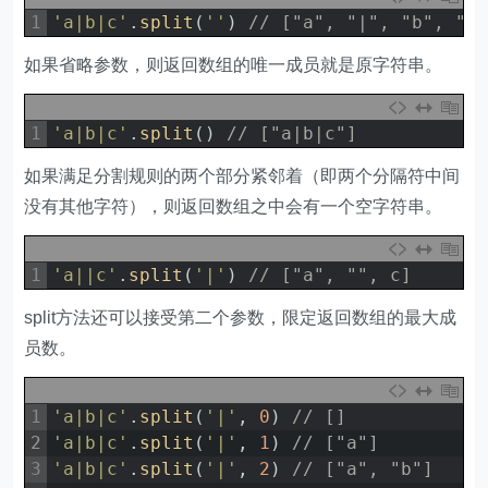
1
'a|b|c'
.
split
(
''
)
// ["a", "|", "b", "|
如果省略参数，则返回数组的唯一成员就是原字符串。
1
'a|b|c'
.
split
(
)
// ["a|b|c"]
如果满足分割规则的两个部分紧邻着（即两个分隔符中间
没有其他字符），则返回数组之中会有一个空字符串。
1
'a||c'
.
split
(
'|'
)
// ["a", "", c]
split方法还可以接受第二个参数，限定返回数组的最大成
员数。
1
'a|b|c'
.
split
(
'|'
,
0
)
// []
2
'a|b|c'
.
split
(
'|'
,
1
)
// ["a"]
3
'a|b|c'
.
split
(
'|'
,
2
)
// ["a", "b"]