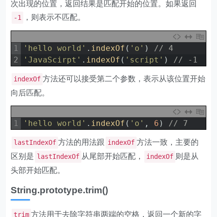
次出现的位置，返回结果是匹配开始的位置。如果返回
，则表示不匹配。
-1
1
'hello world'
.
indexOf
(
'o'
)
// 4
2
'JavaScirpt'
.
indexOf
(
'script'
)
// -1
方法还可以接受第二个参数，表示从该位置开始
indexOf
向后匹配。
1
'hello world'
.
indexOf
(
'o'
,
6
)
// 7
方法的用法跟
方法一致，主要的
lastIndexOf
indexOf
区别是
从尾部开始匹配，
则是从
lastIndexOf
indexOf
头部开始匹配。
String.prototype.trim()
方法用于去除字符串两端的空格，返回一个新的字
trim